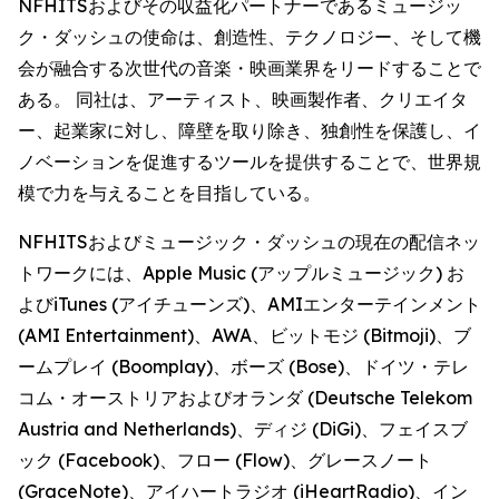
NFHITSおよびその収益化パートナーであるミュージッ
ク・ダッシュの使命は、創造性、テクノロジー、そして機
会が融合する次世代の音楽・映画業界をリードすることで
ある。 同社は、アーティスト、映画製作者、クリエイタ
ー、起業家に対し、障壁を取り除き、独創性を保護し、イ
ノベーションを促進するツールを提供することで、世界規
模で力を与えることを目指している。
NFHITSおよびミュージック・ダッシュの現在の配信ネッ
トワークには、Apple Music (アップルミュージック) お
よびiTunes (アイチューンズ)、AMIエンターテインメント
(AMI Entertainment)、AWA、ビットモジ (Bitmoji)、ブ
ームプレイ (Boomplay)、ボーズ (Bose)、ドイツ・テレ
コム・オーストリアおよびオランダ (Deutsche Telekom
Austria and Netherlands)、ディジ (DiGi)、フェイスブ
ック (Facebook)、フロー (Flow)、グレースノート
(GraceNote)、アイハートラジオ (iHeartRadio)、イン