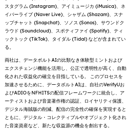
スタグラム (Instagram)、アイミュージカ (iMusica)、ネ
イバーライブ (Naver Live)、シャザム (Shazam)、スナ
ップチャット (Snapchat)、ソノス (Sonos)、サウンドク
ラウド (Soundcloud)、スポティファイ (Spotify)、ティ
ックトック (TikTok)、タイダル (Tidal) などが含まれてい
る。
両社は、データボルトAIの比類なき体験型ミントおよび
エクスチェンジ機能を活用し、公正で透明性が高く、自動
化された収益化の確立を目指している。 このプロセスを
加速させるために、データボルトAIは、自社のVerifyUお
よびADIOをNFHITSの配信フレームワークに統合し、ア
ーティストおよび音楽著作権の認証、ロイヤリティ保護、
デジタル海賊版の削減、配信の完全性の確保を実現すると
ともに、デジタル・コレクティブルやオブジェクト化され
た音楽資産など、新たな収益源の機会を創出する。