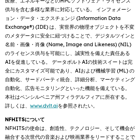
医療、エネルギーなどのHPCソフトウェア・ライセンス
供与を含む多様な業界に対応している。 インフォメーシ
ョン・データ・エクスチェンジ (Information Data
Exchange®) (IDE) は、実世界の物理オブジェクトを不変
のメタデータに安全に紐づけることで、デジタルツインと
名前・画像・肖像 (Name, Image and Likeness) (NIL)
のライセンス供与を可能にし、誠実性を備えた責任ある
AIを促進している。 データボルトAIの技術スイートは完
全にカスタマイズ可能であり、AIおよび機械学習 (ML) の
自動化、サードパーティ統合、詳細分析、マーケティング
自動化、広告モニタリングといった機能を備えている。
本社はペンシルベニア州フィラデルフィアに所在する。
詳しくは、
www.dvlt.ai
を参照されたい。
NFHITSについて
NFHITSの使命は、創造性、テクノロジー、そして機会が
融合する次世代の音楽および映画業界をリードすることで