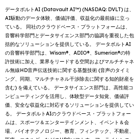
データボルトAI (Datavault AI™) (NASDAQ: DVLT) は、
AI駆動のデータ体験、価値評価、収益化の最前線に立っ
ている。 同社のクラウドベース・プラットフォームは、
音響科学部門とデータサイエンス部門の協調を重視した包
括的なソリューションを提供している。 データボルトAI
の音響科学部門は、Wisam®、ADIO®、Sumerian®の特
許技術に加え、業界をリードする空間およびマルチチャネ
ル無線HD音声伝送技術に関する基盤技術 (音声のタイミ
ング、同期、マルチチャネル干渉除去に関する知的財産を
含む) を備えている。 データサイエンス部門は、高性能コ
ンピューティングを活用し、体験型データ知覚、価値評
価、安全な収益化に対応するソリューションを提供してい
る。 データボルトAIのクラウドベース・プラットフォー
ムは、スポーツ＆エンターテインメント、イベント＆会
場、バイオテクノロジー、教育、フィンテック、不動産、