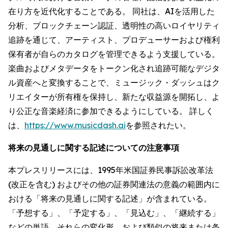
在り方を近代化することである。 同社は、AIを活用した
分析、ブロックチェーン認証、透明性の高いロイヤリティ
追跡を通じて、アーティスト、プロデューサーおよび権利
保有者が自らのカタログを管理できるよう支援している。
楽曲およびメタデータをトークン化され追跡可能なデジタ
ル資産へと変換することで、ミュージック・ダッシュはク
リエイターが所有権を保持し、新たな収益源を開拓し、よ
り公正な音楽経済に参加できるようにしている。 詳しく
は、
https://www.musicdash.ai
を参照されたい。
将来の見通しに関する記述についての注意事項
本プレスリリースには、1995年米国証券民事訴訟改革法
(改正を含む) およびその他の証券関連法の意義の範囲内に
おける「将来の見通しに関する記述」が含まれている。
「予想する」、「予定する」、「見込む」、「継続する」
などの単語、それらの変化形、および類似の将来または条