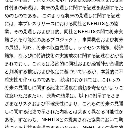
件付きの表現は、将来の見通しに関する記述を識別するた
めのものである。 このような将来の見通しに関する記述
には、本プレスリリースにおける同社とNFHITSとの協
業、その見通しおよび目的、同社とNFHITSの間で将来実
施される可能性のあるプロジェクト、事業機会および将来
の展望、戦略、将来の収益見通し、ライセンス施策、特許
施策、ならびに特許技術の実施成功に関する記述などが含
まれており、これらは必然的に同社および経営陣が合理的
と判断する推定および仮定に基づいているが、本質的に不
確実性を伴うものである。 読者におかれては、これらの
将来の見通しに関する記述に過度な信頼を寄せないようご
注意いただきたい。 実際の結果は、以下に例示するさま
ざまなリスクおよび不確実性により、これらの将来の見通
しに関する記述で示された内容とは大きく異なる可能性が
ある。すなわち、NFHITSとの提案された協業において期
待される利益を実現できるかどうか、NFHITSとの潜在的